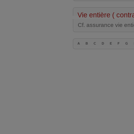
Vie entière ( contr
Cf. assurance vie enti
A
B
C
D
E
F
G