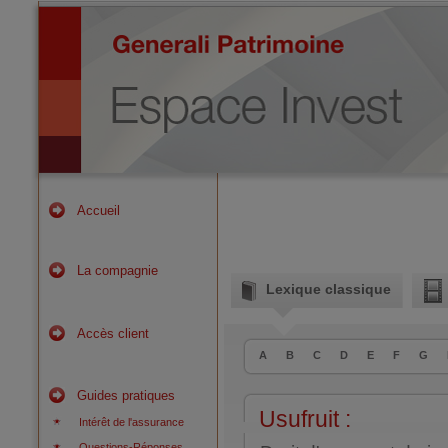
Accueil
La compagnie
Lexique classique
Accès client
A
B
C
D
E
F
G
Guides pratiques
Usufruit :
Intérêt de l'assurance
Questions-Réponses