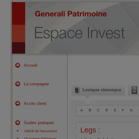
Accueil
La compagnie
Lexique classique
Accès client
A
B
C
D
E
F
G
Guides pratiques
Legs :
Intérêt de l'assurance
Questions-Réponses