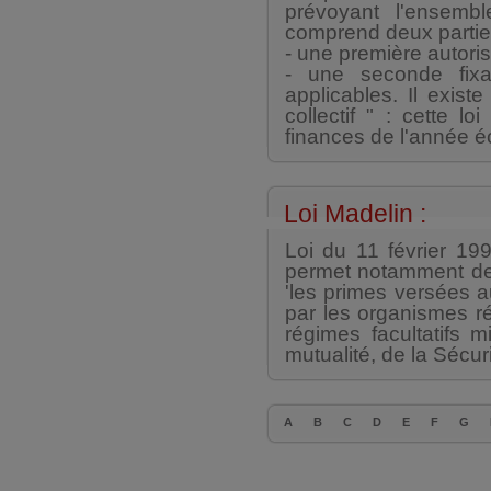
prévoyant l'ensembl
comprend deux partie
- une première autori
- une seconde fixa
applicables. Il exist
collectif " : cette l
finances de l'année é
Loi Madelin :
Loi du 11 février 1994 
permet notamment de 
'les primes versées a
par les organismes ré
régimes facultatifs 
mutualité, de la Sécu
A
B
C
D
E
F
G