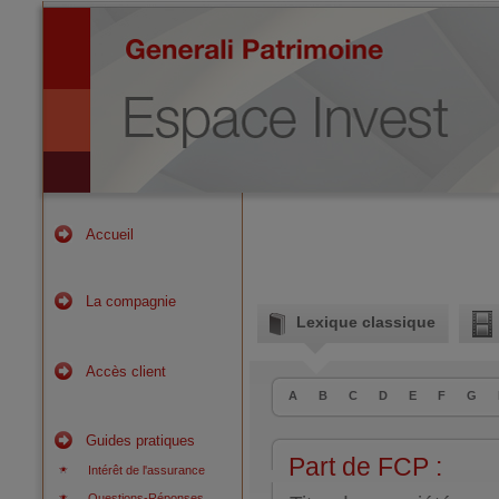
Accueil
La compagnie
Lexique classique
Accès client
A
B
C
D
E
F
G
Guides pratiques
Part de FCP :
Intérêt de l'assurance
Questions-Réponses